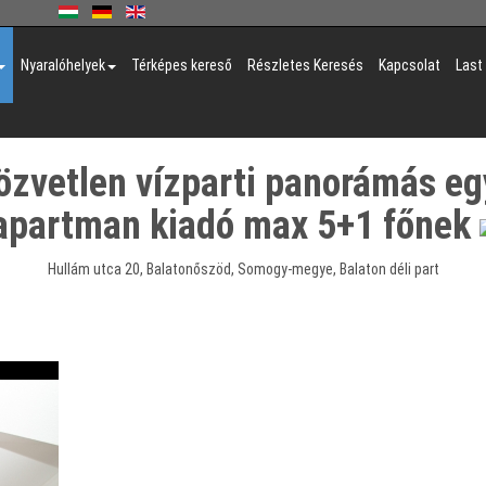
Nyaralóhelyek
Térképes kereső
Részletes Keresés
Kapcsolat
Last
zvetlen vízparti panorámás egy 
apartman kiadó max 5+1 főnek
Hullám utca 20, Balatonőszöd, Somogy-megye, Balaton déli part