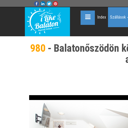
Index
Szállások
980
- Balatonőszödön kö