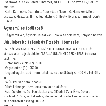
Szórakoztató elektronika : Internet, WIFI, LCD/LED/Plazma TV, Sok TV
csatona
Kert : Kerti étkezőgarnitúra, Napozóágy, Napernyő, Homokozó, Kerti
csúszda, Mászóka, Hinta, Tűzrakóhely, Grillsütő, Bogrács,Trambulin,Kerti
tusoló
Ágynemű és törölköző
: Ágynemű van, Ágyneműhuzat van, Törölköző bérelhető, Konyharuha van
Járulékos költségek és Fizetési ütemezés
A SZÁLLÁSDÍJAK SZEZONONKÉNTI FELSOROLÁSA : a 'FOGLALTSÁG'
címszó alatt, a jobb oldalon 'SZÁLLÁSDÍJAK MEGTEKINTÉSE' feliratra
kattintva
Biztonsági kaució (Ft)
: 50000
Végtakarítás (Ft) : 25000
Idegenforgalmi adó : nem tartalmazza a szállásdíj kb. 400 Ft / felnőtt /
éj
SZÉP-kártya : Nem fogad el
Fűtés költsége : nem tartalmazza a szállásdíj
Fizetési ütemezés
: Foglaláskor a szállásdíj 50%-a, Érkezéskor a
szállásdíj 50%-a, végtakarítás, idegenforgalmi adó, kaució., A lemondási
díj a befizetett összeg 100%-a