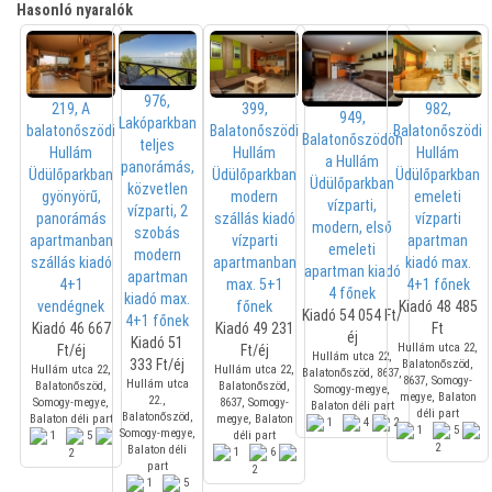
Hasonló nyaralók
976,
219, A
399,
982,
949,
Lakóparkban
balatonőszödi
Balatonőszödi
Balatonőszödi
Balatonőszödön
teljes
Hullám
Hullám
Hullám
a Hullám
panorámás,
Üdülőparkban
Üdülőparkban
Üdülőparkban
Üdülőparkban
közvetlen
gyönyörű,
modern
emeleti
vízparti,
vízparti, 2
panorámás
szállás kiadó
vízparti
modern, első
szobás
apartmanban
vízparti
apartman
emeleti
modern
szállás kiadó
apartmanban
kiadó max.
apartman kiadó
apartman
4+1
max. 5+1
4+1 főnek
4 főnek
kiadó max.
vendégnek
főnek
Kiadó
48 485
Kiadó
54 054 Ft/
4+1 főnek
Kiadó
46 667
Kiadó
49 231
Ft
éj
Kiadó
51
Hullám utca 22,
Ft/éj
Ft/éj
Hullám utca 22,
333 Ft/éj
Balatonőszöd,
Hullám utca 22,
Hullám utca 22,
Balatonőszöd, 8637,
8637, Somogy-
Hullám utca
Balatonőszöd,
Balatonőszöd,
Somogy-megye,
megye, Balaton
22.,
Somogy-megye,
8637, Somogy-
Balaton déli part
déli part
Balatonőszöd,
Balaton déli part
megye, Balaton
1
4
2
1
5
Somogy-megye,
1
5
déli part
2
Balaton déli
1
6
2
part
2
1
5