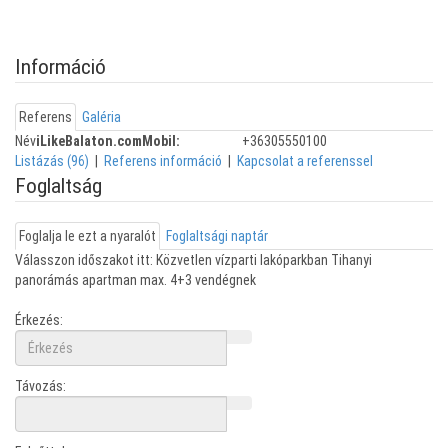
Információ
Referens
Galéria
Név
iLikeBalaton.com
Mobil:
+36305550100
Listázás (96)
|
Referens információ
|
Kapcsolat a referenssel
Foglaltság
Foglalja le ezt a nyaralót
Foglaltsági naptár
Válasszon időszakot itt: Közvetlen vízparti lakóparkban Tihanyi
panorámás apartman max. 4+3 vendégnek
Érkezés:
Távozás: