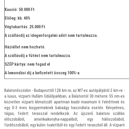
Kaució: 50.000 Ft
Előleg: kb. 40%
Végtakarítás: 25.000 Ft
A szállásdíj az idegenforgalmi adót nem tartalmazza.
Háziállat nem hozható.
A szállásdíj a fűtést nem tartalmazza.
SZÉP kártya: nem fogad el
A lemondási díj a befizetett összeg 100%-a
Balatonőszödön - Budapesttől 128 km-re, az M7-es autópályától 2 km-re -
a luxus, vízparti Hullám Üdülőparkban, a Balatontól 30 méterre 55 nm-es
közvetlen vízparti klimatizált apartman kiadó maximum 6 felnőttnek és
egy 0-3 éves kisgyermeknek babaágy használata esetén. Kényelmes,
tágas, fedett terasszal rendelkezik. Az újszerű balatoni szállás
előszobából, amerikaikonyha-nappaliból, egy hálószobából,
fürdőszobából, egy kulön toalettből és egy fedett teraszból áll. A vízparti