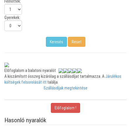
Felnőttek:
Gyerekek:
Előfoglalom a balatoni nyaralót
A kiszámított összeg kizárólag a szállásdíjat tartalmazza. A
Járulékos
költségek felsorolását itt
találja.
Szállásdíjak megtekintése
Előfoglalom !
Hasonló nyaralók