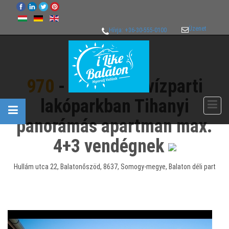
Üzenet
Hívja: +36-30-555-0100
970
- Közvetlen vízparti
lakóparkban Tihanyi
panorámás apartman max.
4+3 vendégnek
Hullám utca 22, Balatonőszöd, 8637, Somogy-megye, Balaton déli part