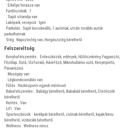
: Erkélye/terasza van
Fürdőszobák
: 1
: Saját strandja van
Lakópark, recepció : Igen
Parkolás : Saját kocsibeálló, 1 autónak, utcán további autók
parkolhatnak.
Stég : Napozóstég van, Horgászstég bérelhető
Felszereltség
Konyhafelszerelés : Evőeszközök, edények, Hűtőszekrény, Fagyasztó,
Főzőlap, Sütő, Vízforraló, Kávéfőző, Mikrohullámú sütő, Kenyérpirító,
Páraelszívó
: Mosógép van
: Légkondicionálás van
Fűtés
: Házközponti egyedi méréssel
Babafelszerelés : Babágy bérelhető, Babakád bérelhető, Etetőszék
bérelhető
Kerítés : Van
Lift : Van
Sporteszközök
: kerékpár bérelhető, csónak bérelhető, kajak/kenu
bérelhető, vízibicikli bérelhető
Wellness : Wellness nincs