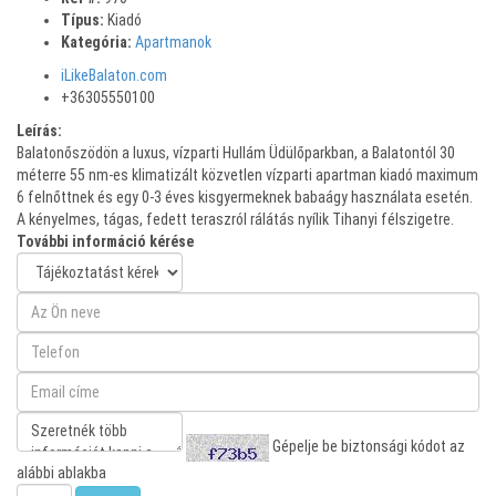
Típus:
Kiadó
Kategória:
Apartmanok
iLikeBalaton.com
+36305550100
Leírás:
Balatonőszödön a luxus, vízparti Hullám Üdülőparkban, a Balatontól 30
méterre 55 nm-es klimatizált közvetlen vízparti apartman kiadó maximum
6 felnőttnek és egy 0-3 éves kisgyermeknek babaágy használata esetén.
A kényelmes, tágas, fedett teraszról rálátás nyílik Tihanyi félszigetre.
További információ kérése
Gépelje be biztonsági kódot az
alábbi ablakba