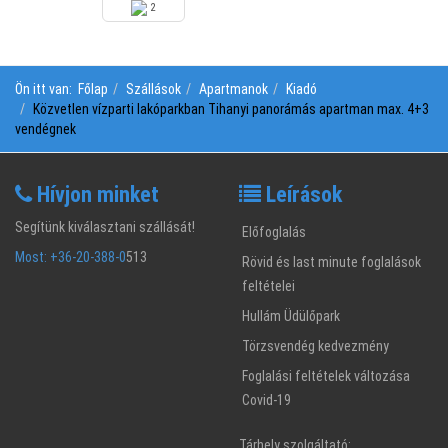
2
Ön itt van:
Főlap
Szállások
Apartmanok
Kiadó
Közvetlen vízparti lakóparkban Tihanyi panorámás apartman max. 4+3
vendégnek
Hívjon minket
Leírások
Segítünk kiválasztani szállását!
Előfoglalás
Most: +36-20-388-0
513
Rövid és last minute foglalások
feltételei
Hullám Üdülőpark
Törzsvendég kedvezmény
Foglalási feltételek változása
Covid-19
Tárhely szolgáltató: