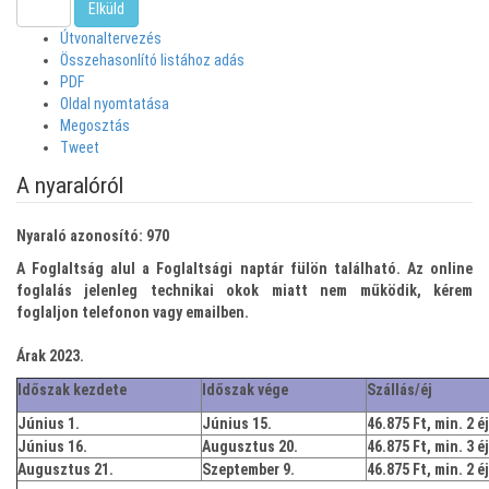
Útvonaltervezés
Összehasonlító listához adás
PDF
Oldal nyomtatása
Megosztás
Tweet
A nyaralóról
Nyaraló azonosító: 970
A Foglaltság alul a Foglaltsági naptár fülön található. Az online
foglalás jelenleg technikai okok miatt nem működik, kérem
foglaljon telefonon vagy emailben.
Árak 2023.
Időszak kezdete
Időszak vége
Szállás/é
Június 1.
Június 15.
46.875 Ft, min. 2 éj
Június 16.
Augusztus 20.
46.875 Ft, min. 3 éj
Augusztus 21.
Szeptember 9.
46.875 Ft, min. 2 éj