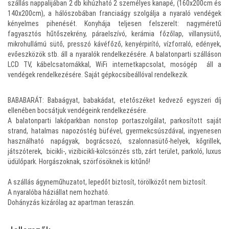
szállás nappalijában 2 db kihúzható 2 személyes kanapé, (160x200cm és
140x200cm), a hálószobában franciaágy szolgálja a nyaraló vendégek
kényelmes pihenését. Konyhája teljesen felszerelt: nagyméretű
fagyasztós hűtőszekrény, páraelszívó, kerámia főzőlap, villanysütő,
mikrohullámú sütő, presszó kávéfőző, kenyérpirító, vízforraló, edények,
evőeszközök stb. áll a nyaralók rendelkezésére. A balatonparti szálláson
LCD TV, kábelcsatornákkal, WiFi internetkapcsolat, mosógép áll a
vendégek rendelkezésére. Saját gépkocsibeállóval rendelkezik.
BABABARÁT: Babaágyat, babakádat, etetőszéket kedvező egyszeri díj
ellenében bocsátjuk vendégeink rendelkezésére.
A balatonparti lakóparkban nonstop portaszolgálat, parkosított saját
strand, hatalmas napozóstég büfével, gyermekcsúszdával, ingyenesen
használható napágyak, bográcsozó, szalonnasütő-helyek, kőgrillek,
játszóterek, bicikli-, vizibicikli-kölcsönzés stb, zárt terület, parkoló, luxus
üdülőpark. Horgászoknak, szörfösöknek is kitűnő!
A szállás ágyneműhuzatot, lepedőt biztosít, törölközőt nem biztosít.
A nyaralóba háziállat nem hozható.
Dohányzás kizárólag az apartman teraszán.