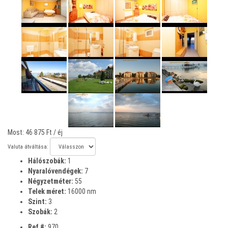
Most: 46 875 Ft /
éj
Valuta átváltása:
Hálószobák:
1
Nyaralóvendégek:
7
Négyzetméter:
55
Telek méret:
16000 nm
Szint:
3
Szobák:
2
Ref #:
970